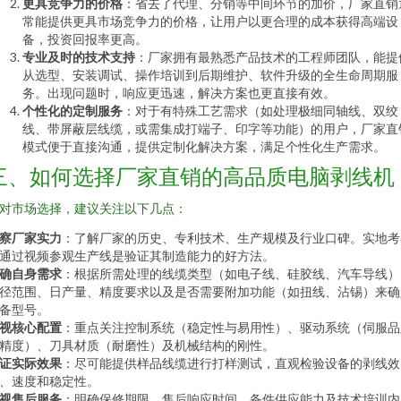
更具竞争力的价格
：省去了代理、分销等中间环节的加价，厂家直销
常能提供更具市场竞争力的价格，让用户以更合理的成本获得高端设
备，投资回报率更高。
专业及时的技术支持
：厂家拥有最熟悉产品技术的工程师团队，能提
从选型、安装调试、操作培训到后期维护、软件升级的全生命周期服
务。出现问题时，响应更迅速，解决方案也更直接有效。
个性化的定制服务
：对于有特殊工艺需求（如处理极细同轴线、双绞
线、带屏蔽层线缆，或需集成打端子、印字等功能）的用户，厂家直
模式便于直接沟通，提供定制化解决方案，满足个性化生产需求。
三、如何选择厂家直销的高品质电脑剥线机
对市场选择，建议关注以下几点：
察厂家实力
：了解厂家的历史、专利技术、生产规模及行业口碑。实地考
通过视频参观生产线是验证其制造能力的好方法。
确自身需求
：根据所需处理的线缆类型（如电子线、硅胶线、汽车导线）
径范围、日产量、精度要求以及是否需要附加功能（如扭线、沾锡）来确
备型号。
视核心配置
：重点关注控制系统（稳定性与易用性）、驱动系统（伺服品
精度）、刀具材质（耐磨性）及机械结构的刚性。
证实际效果
：尽可能提供样品线缆进行打样测试，直观检验设备的剥线效
、速度和稳定性。
视售后服务
：明确保修期限、售后响应时间、备件供应能力及技术培训内