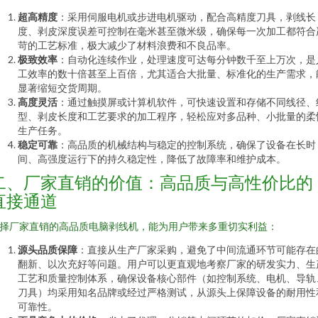
超高精度
：采用伺服电机或步进电机驱动，配合高精度刀具，剥线长
度、剥皮深度误差可控制在毫米甚至微米级，确保每一次加工都符合
苛的工艺标准，极大减少了材料浪费和不良品率。
极致效率
：自动化连续作业，处理速度可达每分钟数千至上万次，是
工效率的数十倍甚至上百倍，尤其适合大批量、标准化的生产需求，
显著缩短交货周期。
高度灵活
：通过触摸屏或计算机软件，可快速设置和存储不同线径、
型、剥皮长度和工艺要求的加工程序，轻松应对多品种、小批量的柔
生产任务。
稳定可靠
：高品质的机械结构与稳定的控制系统，确保了设备在长时
间、高强度运行下的持久稳定性，降低了故障率和维护成本。
二、厂家直销的价值：高品质与高性价比的
直接通道
择厂家直销的高品质电脑剥线机，能为用户带来多重切实利益：
源头品质保障
：直接从生产厂家采购，避免了中间流通环节可能存在
翻新、以次充好等问题。用户可以更直观地考察厂家的研发实力、生
工艺和质量控制体系，确保设备核心部件（如控制系统、电机、导轨
刀具）均采用知名品牌或经过严格测试，从源头上保障设备的耐用性
可靠性。